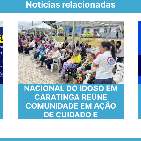
Notícias relacionadas
COMEMORAÇÃO AO DIA
NACIONAL DO IDOSO EM
CARATINGA REÚNE
COMUNIDADE EM AÇÃO
DE CUIDADO E
CONSCIENTIZAÇÃO