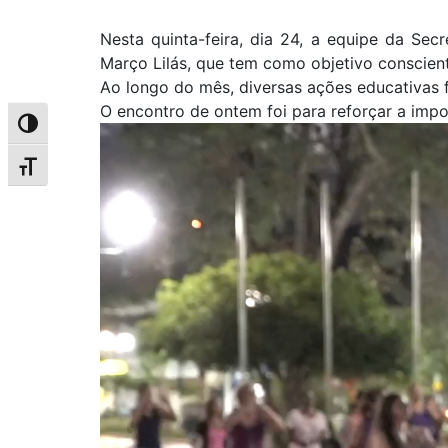
Nesta quinta-feira, dia 24, a equipe da Se
Março Lilás, que tem como objetivo conscien
Ao longo do mês, diversas ações educativas
O encontro de ontem foi para reforçar a impo
Alternar alto contraste
Tocador
de
Alternar tamanho da fonte
vídeo