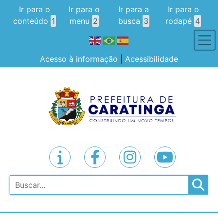
Ir para o
Ir para o
Ir para a
Ir para o
conteúdo
1
menu
2
busca
3
rodapé
4
Acesso à informação
|
Acessibilidade
Pesquisar