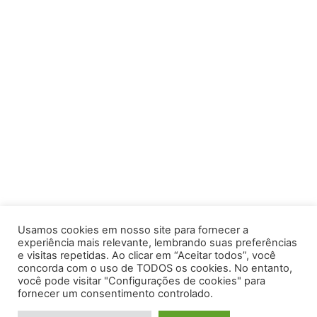
Usamos cookies em nosso site para fornecer a
experiência mais relevante, lembrando suas preferências
e visitas repetidas. Ao clicar em “Aceitar todos”, você
concorda com o uso de TODOS os cookies. No entanto,
você pode visitar "Configurações de cookies" para
Av. Prof. Armando Alves da Silva, nº 1950 - Zacarias,
fornecer um consentimento controlado.
Caratinga - MG - 35302-403 / Tel: (33) 3329 8000