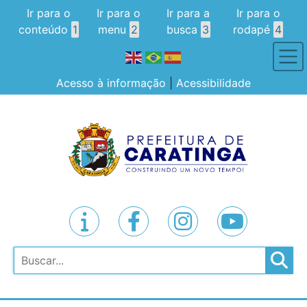
Ir para o
Ir para o
Ir para a
Ir para o
conteúdo
1
menu
2
busca
3
rodapé
4
Acesso à informação
|
Acessibilidade
Pesquisar