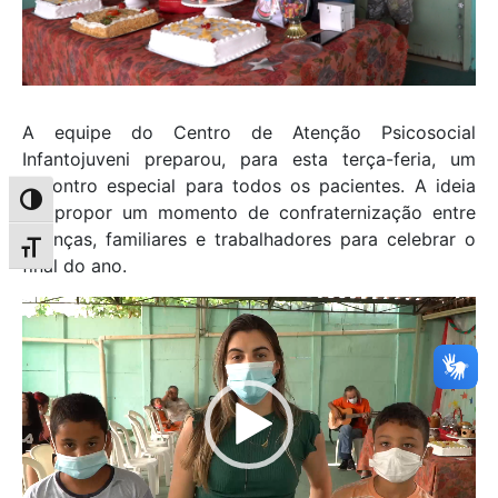
A equipe do Centro de Atenção Psicosocial
Infantojuveni preparou, para esta terça-feria, um
encontro especial para todos os pacientes. A ideia
Alternar alto contraste
foi propor um momento de confraternização entre
crianças, familiares e trabalhadores para celebrar o
Alternar tamanho da fonte
final do ano.
Tocador
de
vídeo