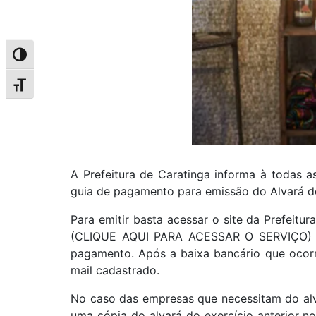
Alternar alto contraste
Alternar tamanho da fonte
A Prefeitura de Caratinga informa à todas as
guia de pagamento para emissão do Alvará d
Para emitir basta acessar o site da Prefeit
(CLIQUE AQUI PARA ACESSAR O SERVIÇO) nest
pagamento. Após a baixa bancário que ocorr
mail cadastrado.
No caso das empresas que necessitam do al
uma cópia do alvará do exercício anterior no