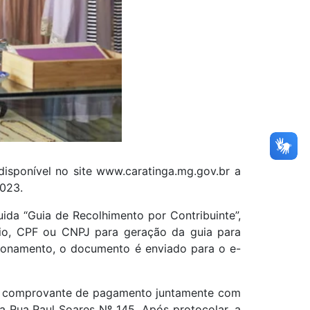
 disponível no site www.caratinga.mg.gov.br a
2023.
ida “Guia de Recolhimento por Contribuinte”,
rio, CPF ou CNPJ para geração da guia para
cionamento, o documento é enviado para o e-
 o comprovante de pagamento juntamente com
na Rua Raul Soares Nº 145. Após protocolar, a