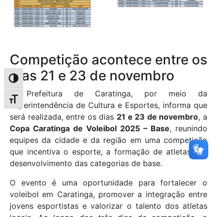
Competição acontece entre os
dias 21 e 23 de novembro
Alternar alto contraste
A Prefeitura de Caratinga, por meio da
Alternar tamanho da fonte
Superintendência de Cultura e Esportes, informa que
será realizada, entre os dias
21 e 23 de novembro
, a
Copa Caratinga de Voleibol 2025 – Base
, reunindo
equipes da cidade e da região em uma competição
que incentiva o esporte, a formação de atletas e o
desenvolvimento das categorias de base.
O evento é uma oportunidade para fortalecer o
voleibol em Caratinga, promover a integração entre
jovens esportistas e valorizar o talento dos atletas