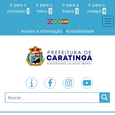
Ir para o
Ir para o
Ir para a
Ir para o
conteúdo
1
menu
2
busca
3
rodapé
4
Acesso à informação
|
Acessibilidade
Pesquisar