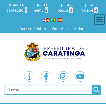
Ir para o
Ir para o
Ir para a
Ir para o
conteúdo
1
menu
2
busca
3
rodapé
4
Acesso à informação
|
Acessibilidade
Pesquisar