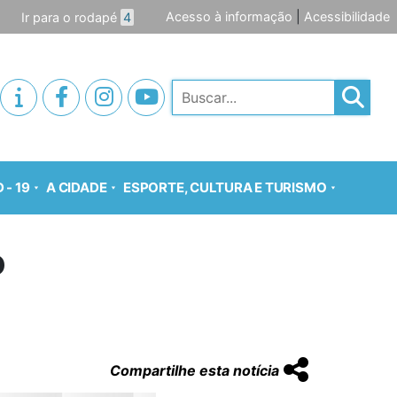
Acesso à informação
|
Acessibilidade
Ir para o rodapé
4
Pesquisar
 - 19
A CIDADE
ESPORTE, CULTURA E TURISMO
o
Compartilhe esta notícia