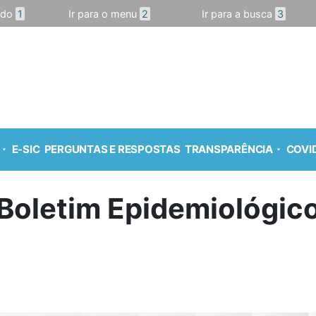
údo
1
Ir para o menu
2
Ir para a busca
3
E-SIC
PERGUNTAS E RESPOSTAS
TRANSPARÊNCIA
COVID
Boletim Epidemiológic