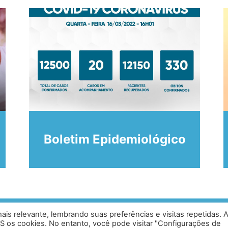
Boletim Epidemiológico
is relevante, lembrando suas preferências e visitas repetidas. 
ias, Caratinga - MG - 35302-403 /
Desen
S os cookies. No entanto, você pode visitar "Configurações de
0