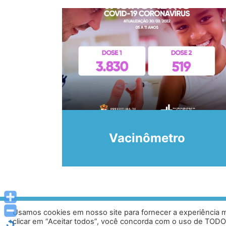
 de
Vacinômetro
Usamos cookies em nosso site para fornecer a experiência ma
Av. Prof. Armando Alves da Silva, nº 1950 - Zacar
clicar em “Aceitar todos”, você concorda com o uso de TODO
Tel: (33) 3329 800