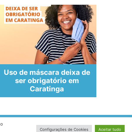
Uso de máscara deixa de
ser obrigatório em
Bol
Caratinga
Ao
volvido por VersaTec
Configurações de Cookies
Aceitar tudo