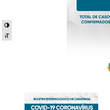
Alternar alto contraste
Alternar tamanho da fonte