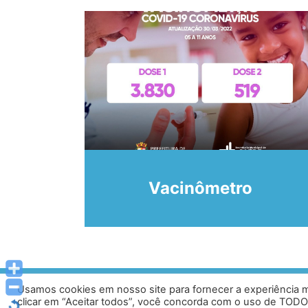
 de
Vacinômetro
Usamos cookies em nosso site para fornecer a experiência ma
Av. Prof. Armando Alves da Silva, nº 1950 - Zacar
clicar em “Aceitar todos”, você concorda com o uso de TODO
Tel: (33) 3329 800