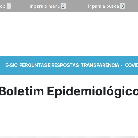
údo
1
Ir para o menu
2
Ir para a busca
3
E-SIC
PERGUNTAS E RESPOSTAS
TRANSPARÊNCIA
COVID
Boletim Epidemiológic