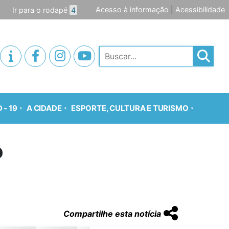
Acesso à informação
|
Acessibilidade
Ir para o rodapé
4
Pesquisar
 - 19
A CIDADE
ESPORTE, CULTURA E TURISMO
o
Compartilhe esta notícia