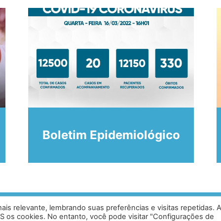
Boletim Epidemiológico
is relevante, lembrando suas preferências e visitas repetidas. 
ias, Caratinga - MG - 35302-403 /
Desen
S os cookies. No entanto, você pode visitar "Configurações de
0