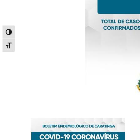
Alternar alto contraste
Alternar tamanho da fonte