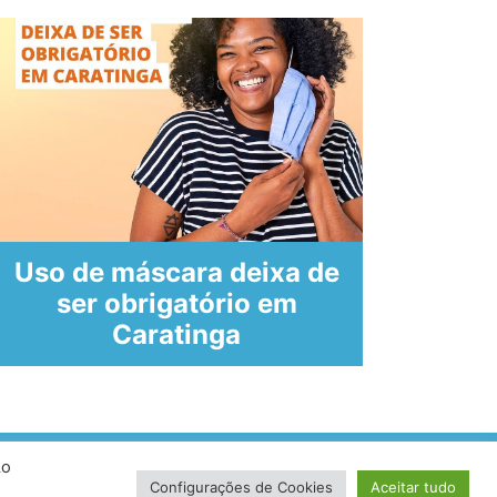
Uso de máscara deixa de
ser obrigatório em
Bol
Caratinga
Ao
volvido por VersaTec
Configurações de Cookies
Aceitar tudo