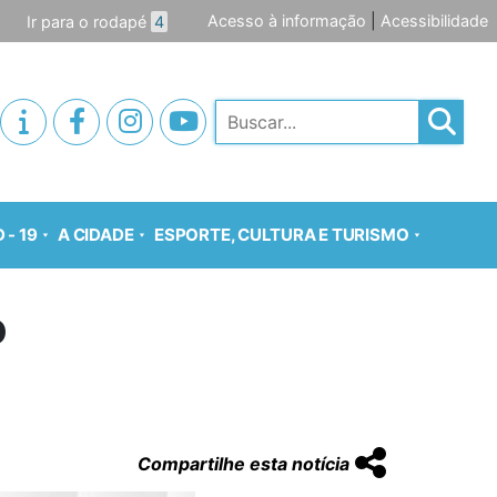
Acesso à informação
|
Acessibilidade
Ir para o rodapé
4
Pesquisar
 - 19
A CIDADE
ESPORTE, CULTURA E TURISMO
o
Compartilhe esta notícia