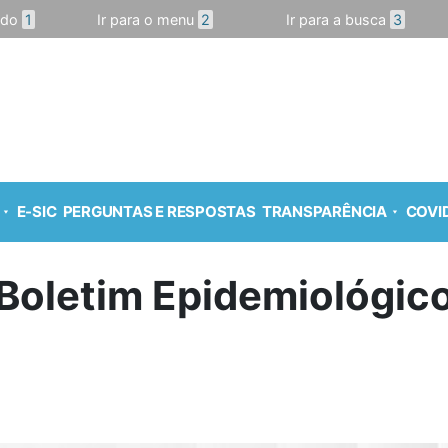
údo
1
Ir para o menu
2
Ir para a busca
3
E-SIC
PERGUNTAS E RESPOSTAS
TRANSPARÊNCIA
COVID
Boletim Epidemiológic