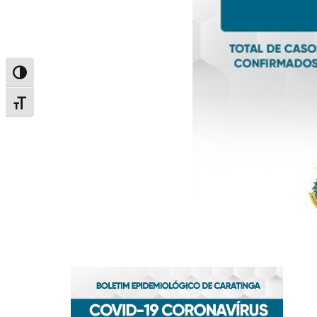
Alternar alto contraste
Alternar tamanho da fonte