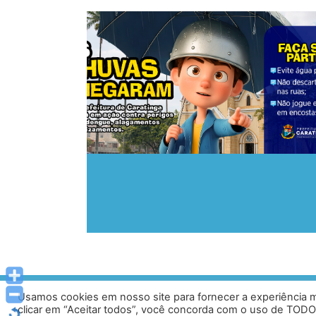
 de
Usamos cookies em nosso site para fornecer a experiência ma
Av. Prof. Armando Alves da Silva, nº 1950 - Zacar
clicar em “Aceitar todos”, você concorda com o uso de TODO
Tel: (33) 3329 800