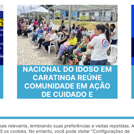
COMEMORAÇÃO AO DIA
NACIONAL DO IDOSO EM
CARATINGA REÚNE
COMUNIDADE EM AÇÃO
DE CUIDADO E
CONSCIENTIZAÇÃO
is relevante, lembrando suas preferências e visitas repetidas. 
ias, Caratinga - MG - 35302-403 /
Desen
S os cookies. No entanto, você pode visitar "Configurações de
0