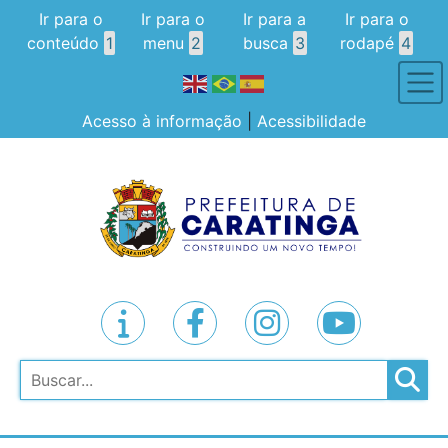
Ir para o
Ir para o
Ir para a
Ir para o
conteúdo
1
menu
2
busca
3
rodapé
4
Acesso à informação
|
Acessibilidade
Pesquisar