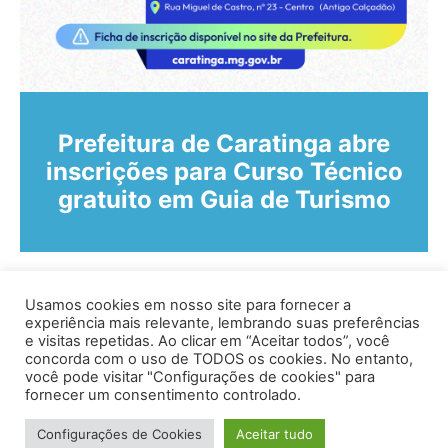
Prefeitura de Caratinga abre
inscrições para Curso Técnico
gratuito em Guia de Turismo
Usamos cookies em nosso site para fornecer a
experiência mais relevante, lembrando suas preferências
e visitas repetidas. Ao clicar em “Aceitar todos”, você
concorda com o uso de TODOS os cookies. No entanto,
você pode visitar "Configurações de cookies" para
Av. Prof. Armando Alves da Silva, nº 1950 - Zacarias,
fornecer um consentimento controlado.
Caratinga - MG - 35302-403 / Tel: (33) 3329 8000
Configurações de Cookies
Aceitar tudo
Desenvolvido por VersaTec