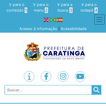
Ir para o
Ir para o
Ir para a
Ir para o
conteúdo
1
menu
2
busca
3
rodapé
4
Acesso à informação
|
Acessibilidade
Pesquisar