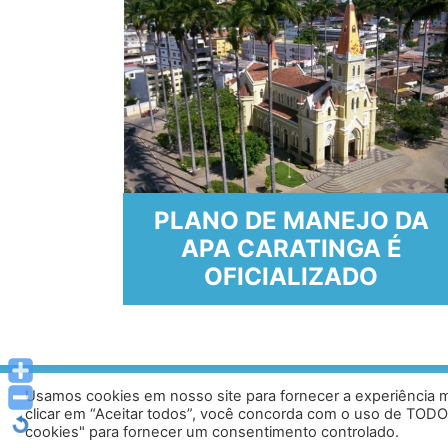
PLANO DE MANEJO DA
 de
APA CARATINGA É
e
OFICIALIZADO
Usamos cookies em nosso site para fornecer a experiência ma
Av. Prof. Armando Alves da Silva, nº 1950 - Zacar
clicar em “Aceitar todos”, você concorda com o uso de TODO
Tel: (33) 3329 800
cookies" para fornecer um consentimento controlado.