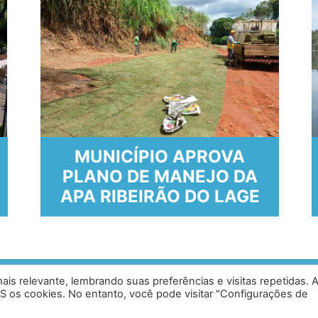
MUNICÍPIO APROVA
PLANO DE MANEJO DA
APA RIBEIRÃO DO LAGE
is relevante, lembrando suas preferências e visitas repetidas. 
ias, Caratinga - MG - 35302-403 /
Desen
S os cookies. No entanto, você pode visitar "Configurações de
0