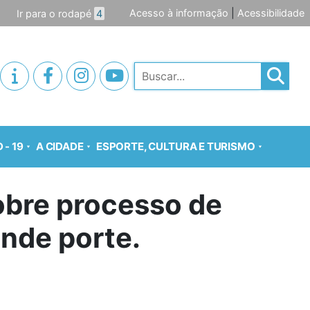
Acesso à informação
|
Acessibilidade
Ir para o rodapé
4
Pesquisar
 - 19
A CIDADE
ESPORTE, CULTURA E TURISMO
sobre processo de
nde porte.