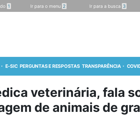
údo
1
Ir para o menu
2
Ir para a busca
3
E-SIC
PERGUNTAS E RESPOSTAS
TRANSPARÊNCIA
COVID
édica veterinária, fala 
agem de animais de gra