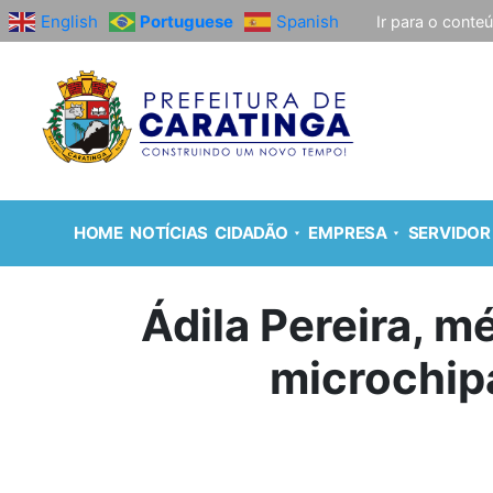
English
Portuguese
Spanish
Ir para o conte
HOME
NOTÍCIAS
CIDADÃO
EMPRESA
SERVIDOR
Ádila Pereira, m
microchip