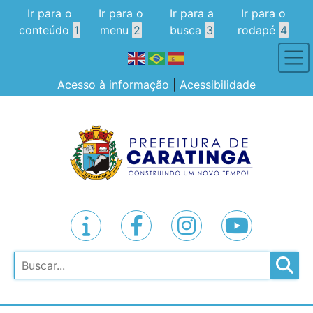
Ir para o
Ir para o
Ir para a
Ir para o
conteúdo
1
menu
2
busca
3
rodapé
4
Acesso à informação
|
Acessibilidade
Pesquisar