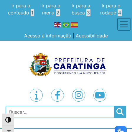
Ir para o
Ir para o
Ir para a
Ir para o
conteúdo
1
menu
2
busca
3
rodapé
4
Acesso à informação
|
Acessibilidade
Pesquisar
Alternar alto contraste