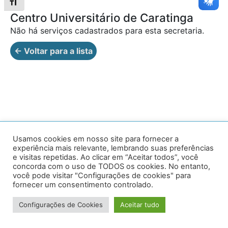
Alternar tamanho da fonte
Centro Universitário de Caratinga
Não há serviços cadastrados para esta secretaria.
← Voltar para a lista
Av. Prof. Armando Alves da Silva, nº 1950 - Zacarias,
Usamos cookies em nosso site para fornecer a
experiência mais relevante, lembrando suas preferências
Caratinga - MG - 35302-403 / Tel: (33) 3329 8000
e visitas repetidas. Ao clicar em “Aceitar todos”, você
concorda com o uso de TODOS os cookies. No entanto,
Desenvolvido por VersaTec
você pode visitar "Configurações de cookies" para
fornecer um consentimento controlado.
Configurações de Cookies
Aceitar tudo