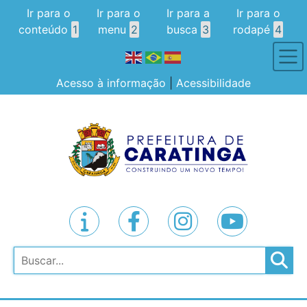
Ir para o
Ir para o
Ir para a
Ir para o
conteúdo
1
menu
2
busca
3
rodapé
4
Acesso à informação
|
Acessibilidade
Pesquisar