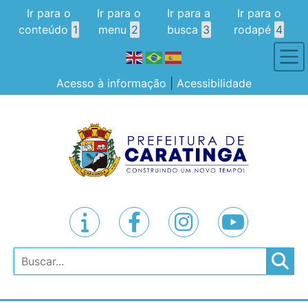
Ir para o
Ir para o
Ir para a
Ir para o
conteúdo
1
menu
2
busca
3
rodapé
4
Acesso à informação
|
Acessibilidade
Pesquisar