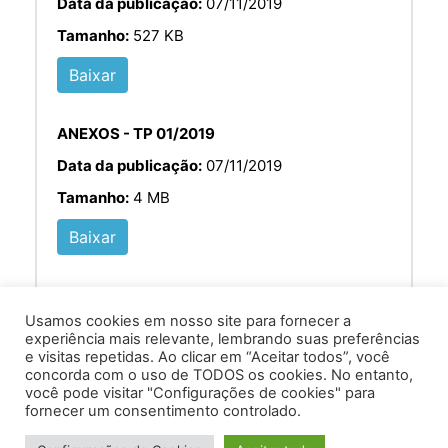
Data da publicação:
07/11/2019
Tamanho:
527 KB
Baixar
ANEXOS - TP 01/2019
Data da publicação:
07/11/2019
Tamanho:
4 MB
Baixar
Usamos cookies em nosso site para fornecer a
experiência mais relevante, lembrando suas preferências
e visitas repetidas. Ao clicar em “Aceitar todos”, você
concorda com o uso de TODOS os cookies. No entanto,
você pode visitar "Configurações de cookies" para
Av. Prof. Armando Alves da Silva, nº 1950 - Zacarias,
fornecer um consentimento controlado.
Caratinga - MG - 35302-403 / Tel: (33) 3329 8000