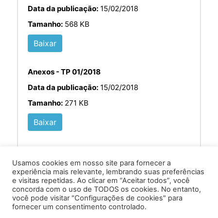
Data da publicação:
15/02/2018
Tamanho:
568 KB
Baixar
Anexos - TP 01/2018
Data da publicação:
15/02/2018
Tamanho:
271 KB
Baixar
Usamos cookies em nosso site para fornecer a
experiência mais relevante, lembrando suas preferências
e visitas repetidas. Ao clicar em “Aceitar todos”, você
concorda com o uso de TODOS os cookies. No entanto,
você pode visitar "Configurações de cookies" para
Av. Prof. Armando Alves da Silva, nº 1950 - Zacarias,
fornecer um consentimento controlado.
Caratinga - MG - 35302-403 / Tel: (33) 3329 8000