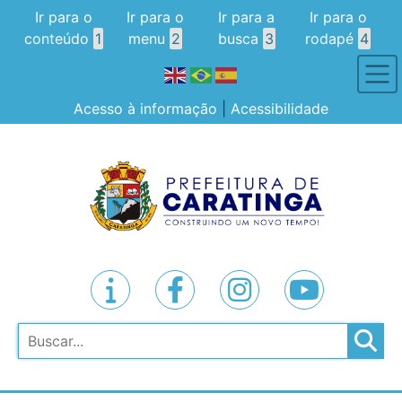
Ir para o
Ir para o
Ir para a
Ir para o
conteúdo
1
menu
2
busca
3
rodapé
4
Acesso à informação
|
Acessibilidade
Pesquisar