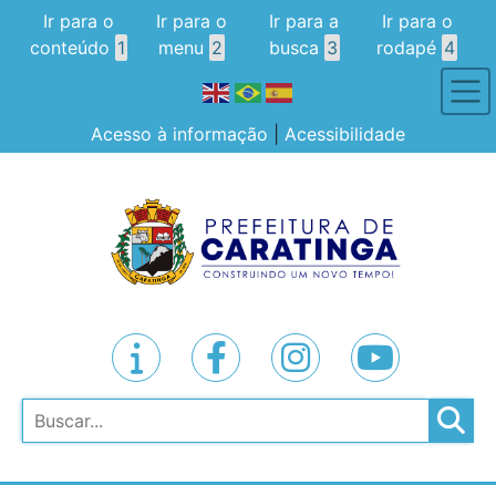
Ir para o
Ir para o
Ir para a
Ir para o
conteúdo
1
menu
2
busca
3
rodapé
4
Acesso à informação
|
Acessibilidade
Pesquisar