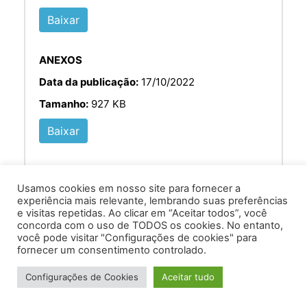
Baixar
ANEXOS
Data da publicação:
17/10/2022
Tamanho:
927 KB
Baixar
Usamos cookies em nosso site para fornecer a
experiência mais relevante, lembrando suas preferências
e visitas repetidas. Ao clicar em “Aceitar todos”, você
concorda com o uso de TODOS os cookies. No entanto,
você pode visitar "Configurações de cookies" para
Av. Prof. Armando Alves da Silva, nº 1950 - Zacarias,
fornecer um consentimento controlado.
Caratinga - MG - 35302-403 / Tel: (33) 3329 8000
Configurações de Cookies
Aceitar tudo
Desenvolvido por VersaTec