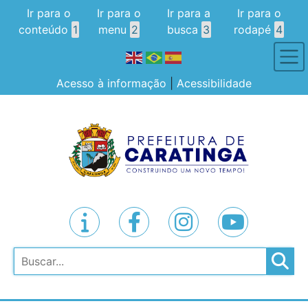
Ir para o
Ir para o
Ir para a
Ir para o
conteúdo
1
menu
2
busca
3
rodapé
4
Acesso à informação
|
Acessibilidade
Pesquisar