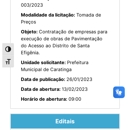
003/2023
Modalidade da licitação:
Tomada de
Preços
Objeto:
Contratação de empresas para
execução de obras de Pavimentação
do Acesso ao Distrito de Santa
Alternar alto contraste
Efigênia.
Unidade solicitante:
Prefeitura
Alternar tamanho da fonte
Municipal de Caratinga
Data de publicação:
26/01/2023
Data de abertura:
13/02/2023
Horário de abertura:
09:00
Editais