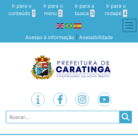
Ir para o
Ir para o
Ir para a
Ir para o
conteúdo
1
menu
2
busca
3
rodapé
4
Acesso à informação
|
Acessibilidade
Pesquisar