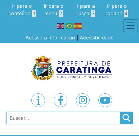
Ir para o
Ir para o
Ir para a
Ir para o
conteúdo
1
menu
2
busca
3
rodapé
4
Acesso à informação
|
Acessibilidade
Pesquisar