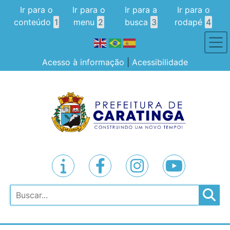
Ir para o
Ir para o
Ir para a
Ir para o
conteúdo
1
menu
2
busca
3
rodapé
4
Acesso à informação
|
Acessibilidade
Pesquisar