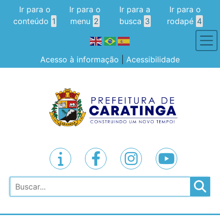
Ir para o
Ir para o
Ir para a
Ir para o
conteúdo
1
menu
2
busca
3
rodapé
4
Acesso à informação
|
Acessibilidade
Pesquisar