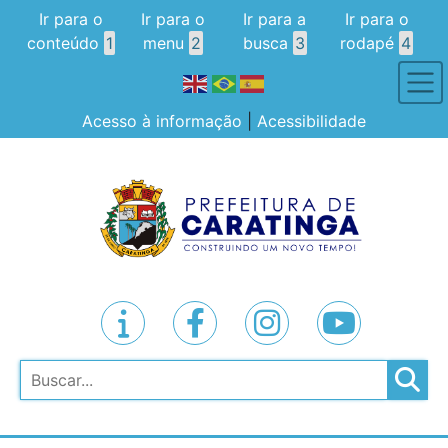
Ir para o
Ir para o
Ir para a
Ir para o
conteúdo
1
menu
2
busca
3
rodapé
4
Acesso à informação
|
Acessibilidade
Pesquisar