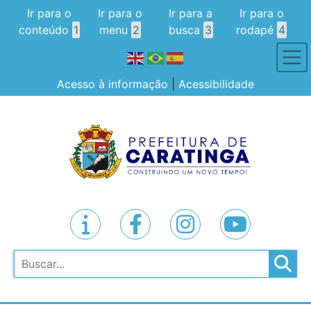
Ir para o
Ir para o
Ir para a
Ir para o
conteúdo
1
menu
2
busca
3
rodapé
4
Acesso à informação
|
Acessibilidade
Pesquisar