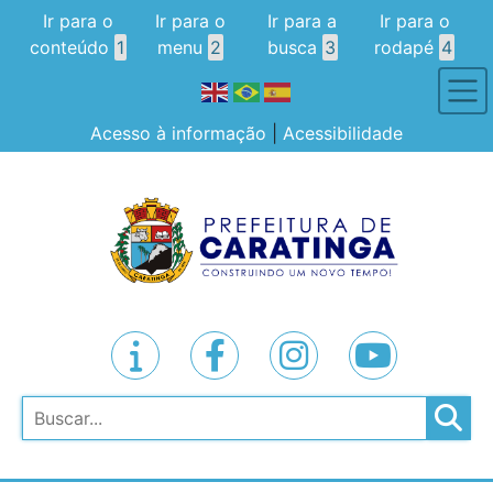
Ir para o
Ir para o
Ir para a
Ir para o
conteúdo
1
menu
2
busca
3
rodapé
4
Acesso à informação
|
Acessibilidade
Pesquisar