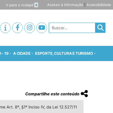
Acesso à informação
|
Acessibilidade
Ir para o rodapé
4
Pesquisar
 - 19
A CIDADE
ESPORTE, CULTURA E TURISMO
Compartilhe este conteúdo
 Art. 8º, §1º Inciso IV, da Lei 12.527/11