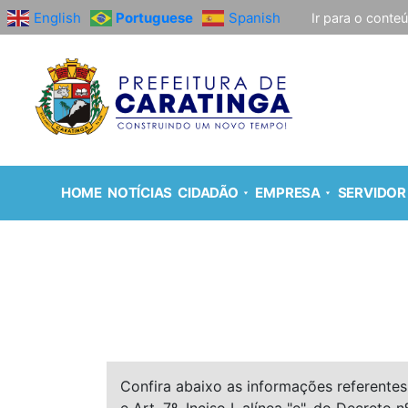
English
Portuguese
Spanish
Ir para o conte
HOME
NOTÍCIAS
CIDADÃO
EMPRESA
SERVIDOR
Confira abaixo as informações referentes 
e Art. 7º, Inciso I, alínea "e", do Decreto n