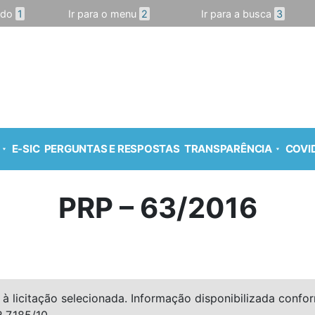
údo
1
Ir para o menu
2
Ir para a busca
3
E-SIC
PERGUNTAS E RESPOSTAS
TRANSPARÊNCIA
COVID
PRP – 63/2016
à licitação selecionada. Informação disponibilizada conforme
º 7.185/10.