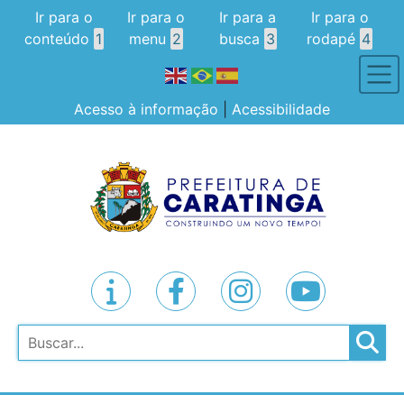
Ir para o
Ir para o
Ir para a
Ir para o
conteúdo
1
menu
2
busca
3
rodapé
4
Acesso à informação
|
Acessibilidade
Pesquisar