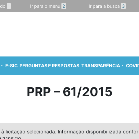
údo
1
Ir para o menu
2
Ir para a busca
3
E-SIC
PERGUNTAS E RESPOSTAS
TRANSPARÊNCIA
COVID
PRP – 61/2015
à licitação selecionada. Informação disponibilizada conforme
º 7.185/10.