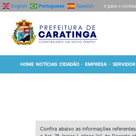
English
Portuguese
Spanish
Ir para o conte
HOME
NOTÍCIAS
CIDADÃO
EMPRESA
SERVIDOR
Confira abaixo as informações referentes 
e Art. 7º, Inciso I, alínea "e", do Decreto n