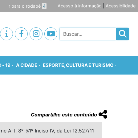
Acesso à informação
|
Acessibilidade
Ir para o rodapé
4
Pesquisar
 - 19
A CIDADE
ESPORTE, CULTURA E TURISMO
Compartilhe este conteúdo
 Art. 8º, §1º Inciso IV, da Lei 12.527/11