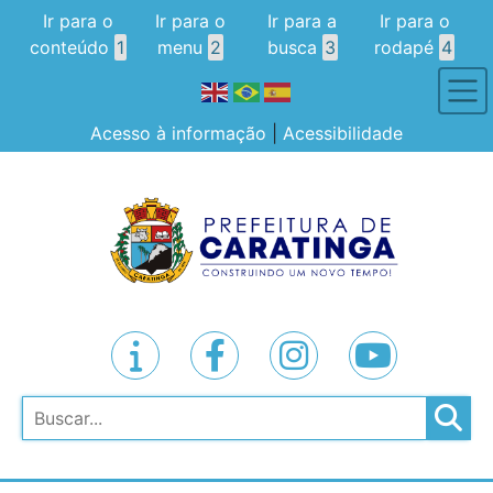
Ir para o
Ir para o
Ir para a
Ir para o
conteúdo
1
menu
2
busca
3
rodapé
4
Acesso à informação
|
Acessibilidade
Pesquisar