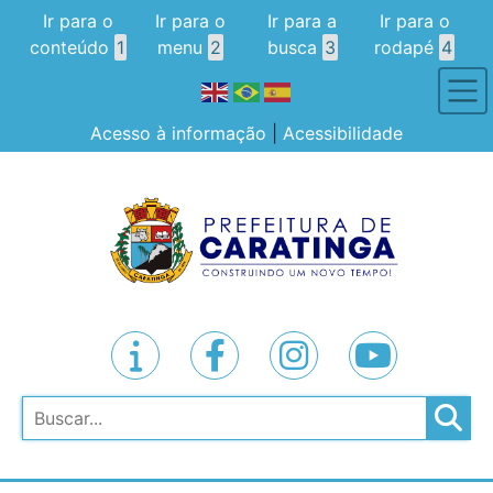
Ir para o
Ir para o
Ir para a
Ir para o
conteúdo
1
menu
2
busca
3
rodapé
4
Acesso à informação
|
Acessibilidade
Pesquisar