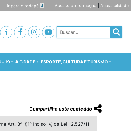
Acesso à informação
|
Acessibilidade
Ir para o rodapé
4
Pesquisar
 - 19
A CIDADE
ESPORTE, CULTURA E TURISMO
Compartilhe este conteúdo
 Art. 8º, §1º Inciso IV, da Lei 12.527/11