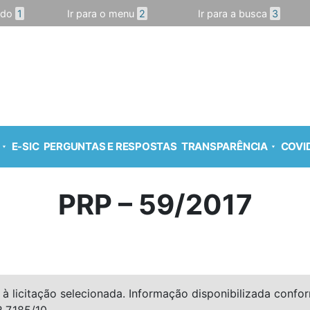
údo
1
Ir para o menu
2
Ir para a busca
3
E-SIC
PERGUNTAS E RESPOSTAS
TRANSPARÊNCIA
COVID
PRP – 59/2017
à licitação selecionada. Informação disponibilizada conforme
º 7.185/10.