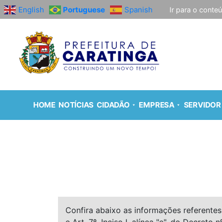
English
Portuguese
Spanish
Ir para o conte
HOME
NOTÍCIAS
CIDADÃO
EMPRESA
SERVIDOR
Confira abaixo as informações referentes 
e Art. 7º, Inciso I, alínea "e", do Decreto n