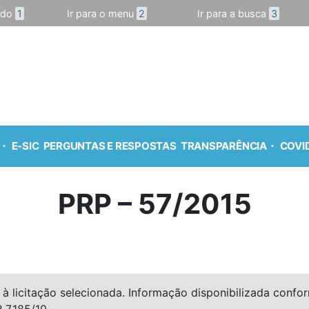
údo
1
Ir para o menu
2
Ir para a busca
3
E-SIC
PERGUNTAS E RESPOSTAS
TRANSPARÊNCIA
COVID
PRP – 57/2015
à licitação selecionada. Informação disponibilizada conforme
º 7.185/10.