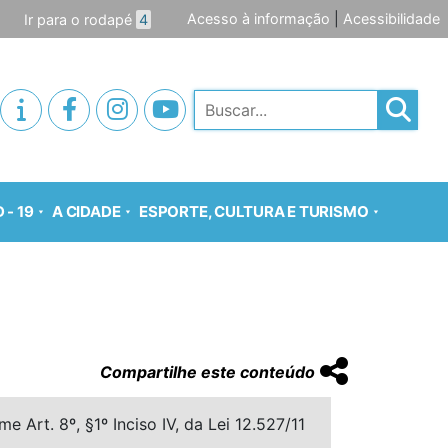
Acesso à informação
|
Acessibilidade
Ir para o rodapé
4
Pesquisar
 - 19
A CIDADE
ESPORTE, CULTURA E TURISMO
Compartilhe este conteúdo
 Art. 8º, §1º Inciso IV, da Lei 12.527/11