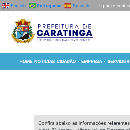
English
Portuguese
Spanish
Ir para o conte
HOME
NOTÍCIAS
CIDADÃO
EMPRESA
SERVIDOR
Confira abaixo as informações referentes 
e Art. 7º, Inciso I, alínea "e", do Decreto n