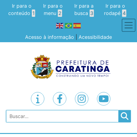
Ir para o
Ir para o
Ir para a
Ir para o
conteúdo
1
menu
2
busca
3
rodapé
4
Acesso à informação
|
Acessibilidade
Pesquisar