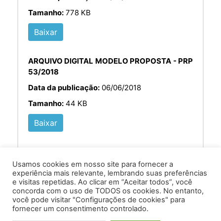
Tamanho:
778 KB
Baixar
ARQUIVO DIGITAL MODELO PROPOSTA - PRP
53/2018
Data da publicação:
06/06/2018
Tamanho:
44 KB
Baixar
Usamos cookies em nosso site para fornecer a
experiência mais relevante, lembrando suas preferências
e visitas repetidas. Ao clicar em “Aceitar todos”, você
concorda com o uso de TODOS os cookies. No entanto,
você pode visitar "Configurações de cookies" para
Av. Prof. Armando Alves da Silva, nº 1950 - Zacarias,
fornecer um consentimento controlado.
Caratinga - MG - 35302-403 / Tel: (33) 3329 8000