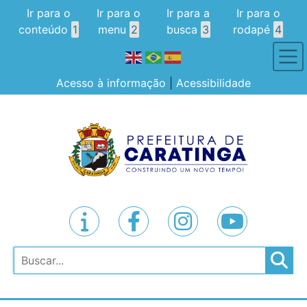
Ir para o
Ir para o
Ir para a
Ir para o
conteúdo
1
menu
2
busca
3
rodapé
4
Acesso à informação
|
Acessibilidade
Pesquisar