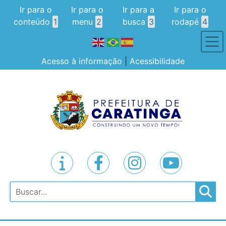
Ir para o
Ir para o
Ir para a
Ir para o
conteúdo
1
menu
2
busca
3
rodapé
4
Acesso à informação
|
Acessibilidade
Pesquisar