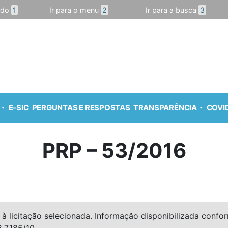
údo
1
Ir para o menu
2
Ir para a busca
3
E-SIC
PERGUNTAS E RESPOSTAS
TRANSPARÊNCIA
COVID
PRP – 53/2016
à licitação selecionada. Informação disponibilizada conforme
º 7.185/10.