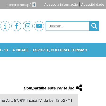
Acesso à informação
|
Acessibilidade
Ir para o rodapé
4
Pesquisar
 - 19
A CIDADE
ESPORTE, CULTURA E TURISMO
Compartilhe este conteúdo
 Art. 8º, §1º Inciso IV, da Lei 12.527/11