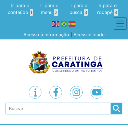
Ir para o
Ir para o
Ir para a
Ir para o
conteúdo
1
menu
2
busca
3
rodapé
4
Acesso à informação
|
Acessibilidade
Pesquisar