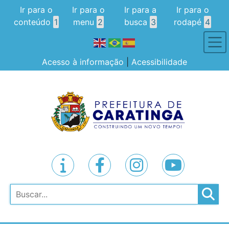
Ir para o
Ir para o
Ir para a
Ir para o
conteúdo
1
menu
2
busca
3
rodapé
4
Acesso à informação
|
Acessibilidade
Pesquisar