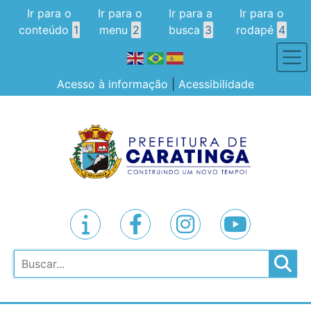
Ir para o
Ir para o
Ir para a
Ir para o
conteúdo
1
menu
2
busca
3
rodapé
4
Acesso à informação
|
Acessibilidade
Pesquisar