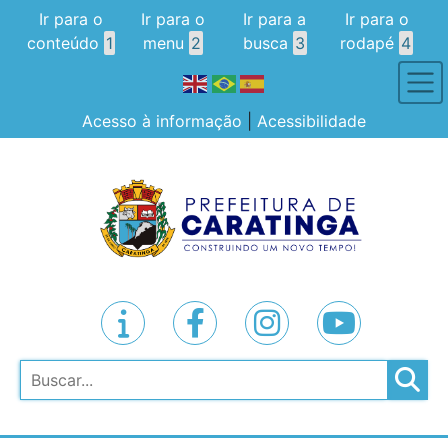
Ir para o
Ir para o
Ir para a
Ir para o
conteúdo
1
menu
2
busca
3
rodapé
4
Acesso à informação
|
Acessibilidade
Pesquisar