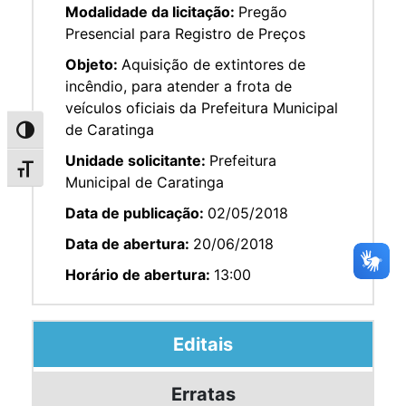
Modalidade da licitação:
Pregão
Presencial para Registro de Preços
Objeto:
Aquisição de extintores de
incêndio, para atender a frota de
veículos oficiais da Prefeitura Municipal
de Caratinga
Alternar alto contraste
Unidade solicitante:
Prefeitura
Alternar tamanho da fonte
Municipal de Caratinga
Data de publicação:
02/05/2018
Data de abertura:
20/06/2018
Horário de abertura:
13:00
Editais
Erratas