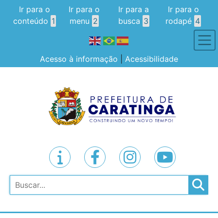
Ir para o
Ir para o
Ir para a
Ir para o
conteúdo
1
menu
2
busca
3
rodapé
4
Acesso à informação
|
Acessibilidade
Pesquisar