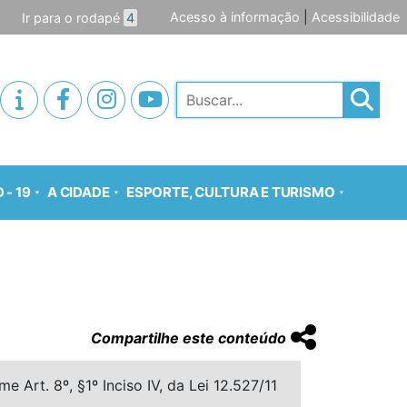
Acesso à informação
|
Acessibilidade
Ir para o rodapé
4
Pesquisar
 - 19
A CIDADE
ESPORTE, CULTURA E TURISMO
Compartilhe este conteúdo
 Art. 8º, §1º Inciso IV, da Lei 12.527/11