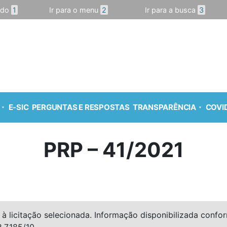
údo
1
Ir para o menu
2
Ir para a busca
3
E-SIC
PERGUNTAS E RESPOSTAS
TRANSPARÊNCIA
COVID
PRP – 41/2021
à licitação selecionada. Informação disponibilizada conforme
º 7.185/10.