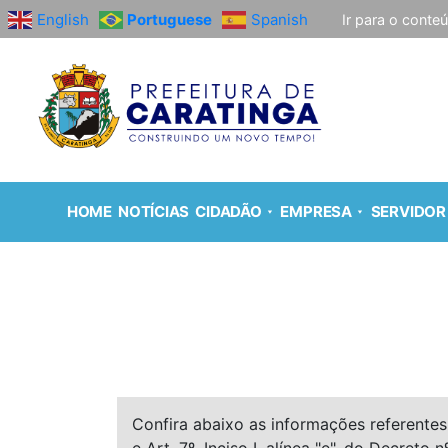
English
Portuguese
Spanish
Ir para o conte
HOME
NOTÍCIAS
CIDADÃO
EMPRESA
SERVIDOR
Confira abaixo as informações referentes 
e Art. 7º, Inciso I, alínea "e", do Decreto n