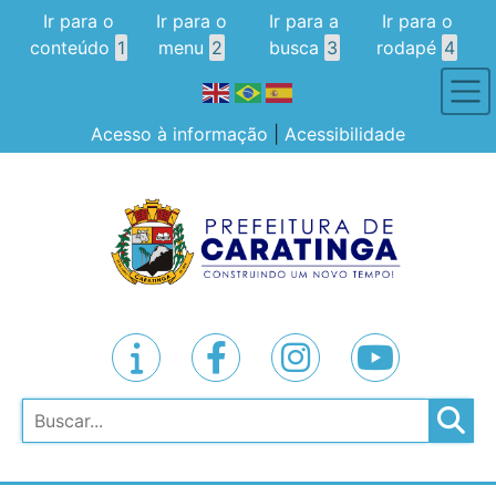
Ir para o
Ir para o
Ir para a
Ir para o
conteúdo
1
menu
2
busca
3
rodapé
4
Acesso à informação
|
Acessibilidade
Pesquisar