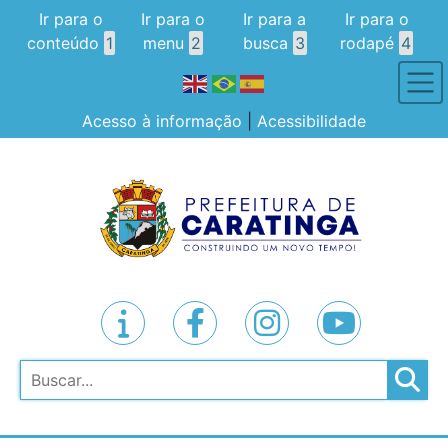
Ir para o
Ir para o
Ir para a
Ir para o
conteúdo
1
menu
2
busca
3
rodapé
4
Acesso à informação
|
Acessibilidade
Pesquisar