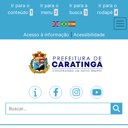
Ir para o
Ir para o
Ir para a
Ir para o
conteúdo
1
menu
2
busca
3
rodapé
4
Acesso à informação
|
Acessibilidade
Pesquisar