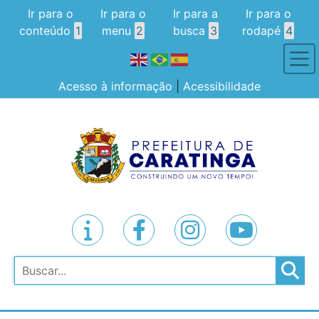
Ir para o
Ir para o
Ir para a
Ir para o
conteúdo
1
menu
2
busca
3
rodapé
4
Acesso à informação
|
Acessibilidade
Pesquisar