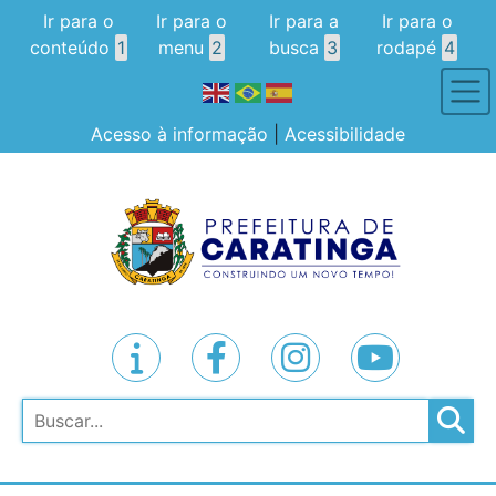
Ir para o
Ir para o
Ir para a
Ir para o
conteúdo
1
menu
2
busca
3
rodapé
4
Acesso à informação
|
Acessibilidade
Pesquisar