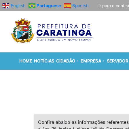
English
Portuguese
Spanish
Ir para o conte
HOME
NOTÍCIAS
CIDADÃO
EMPRESA
SERVIDOR
Confira abaixo as informações referentes 
e Art. 7º, Inciso I, alínea "e", do Decreto n