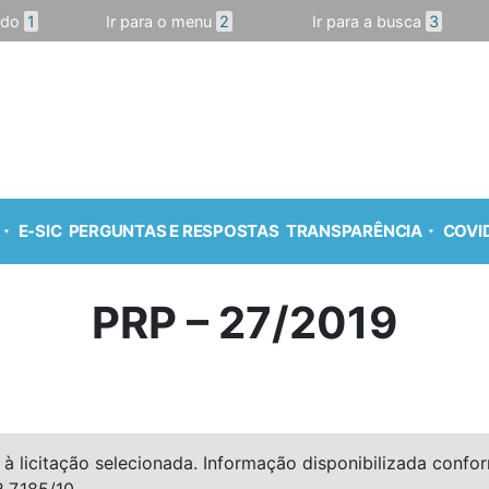
údo
1
Ir para o menu
2
Ir para a busca
3
E-SIC
PERGUNTAS E RESPOSTAS
TRANSPARÊNCIA
COVID
PRP – 27/2019
à licitação selecionada. Informação disponibilizada conforme
º 7.185/10.