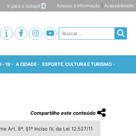
Acesso à informação
|
Acessibilidade
Ir para o rodapé
4
Pesquisar
 - 19
A CIDADE
ESPORTE, CULTURA E TURISMO
Compartilhe este conteúdo
 Art. 8º, §1º Inciso IV, da Lei 12.527/11