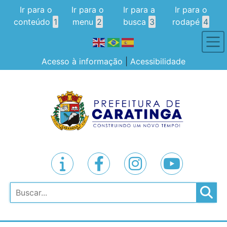
Ir para o
Ir para o
Ir para a
Ir para o
conteúdo
1
menu
2
busca
3
rodapé
4
Acesso à informação
|
Acessibilidade
Pesquisar